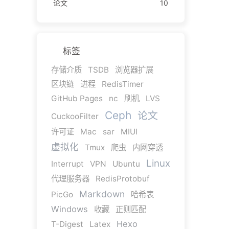
论文
10
标签
存储介质
TSDB
浏览器扩展
区块链
进程
RedisTimer
GitHub Pages
nc
刷机
LVS
Ceph
论文
CuckooFilter
许可证
Mac
sar
MIUI
虚拟化
Tmux
爬虫
内网穿透
Linux
Interrupt
VPN
Ubuntu
代理服务器
RedisProtobuf
Markdown
PicGo
哈希表
Windows
收藏
正则匹配
Hexo
T-Digest
Latex