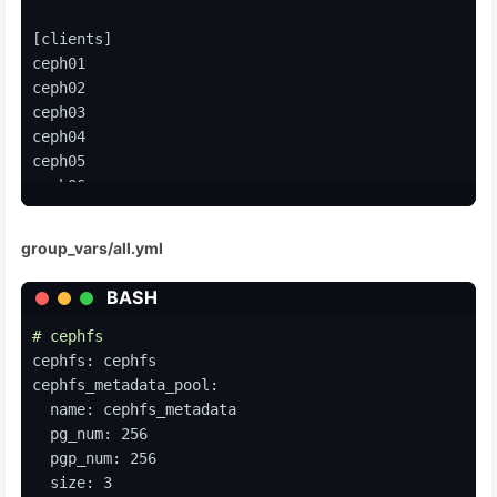
[clients]
ceph01
ceph02
ceph03
ceph04
ceph05
ceph06
[osds]
group_vars/all.yml
ceph01
ceph02
BASH
ceph03
ceph04
# cephfs
ceph05
cephfs: cephfs
ceph06
cephfs_metadata_pool:
  name: cephfs_metadata
[grafana-server]
  pg_num: 256
ceph01
  pgp_num: 256
ceph02
  size: 3