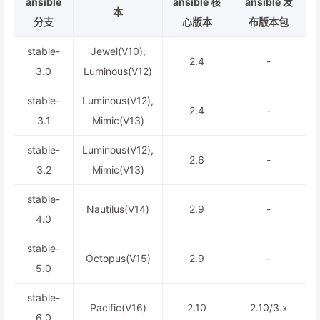
ansible
ansible 核
ansible 发
本
分支
心版本
布版本包
stable-
Jewel(V10),
2.4
-
3.0
Luminous(V12)
stable-
Luminous(V12),
2.4
-
3.1
Mimic(V13)
stable-
Luminous(V12),
2.6
-
3.2
Mimic(V13)
stable-
Nautilus(V14)
2.9
-
4.0
stable-
Octopus(V15)
2.9
-
5.0
stable-
Pacific(V16)
2.10
2.10/3.x
6.0