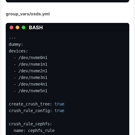
group_vars/osds.yml
BASH
---
dummy:
devices:
  - /dev/nvme0n1
  - /dev/nvme1n1
  - /dev/nvme2n1
  - /dev/nvme3n1
  - /dev/nvme4n1
  - /dev/nvme5n1
create_crush_tree: 
true
crush_rule_config: 
true
crush_rule_cephfs:
  name: cephfs_rule