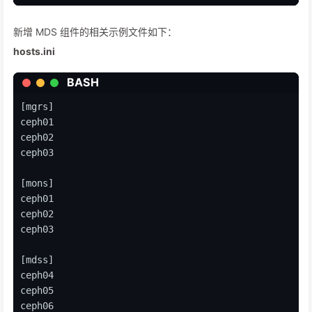
ansible-playbook -vvvv -i hosts.ini site.yml --
limit
新增 MDS 组件的相关示例文件如下：
# 查看集群状态
hosts.ini
ceph fs status
ceph osd pool 
ls
 detail
BASH
[mgrs]
ceph01
ceph02
ceph03
[mons]
ceph01
ceph02
ceph03
[mdss]
ceph04
ceph05
ceph06