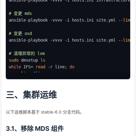
ansible-playbook -vvvv -i hosts.ini infrastructure-p
# 变更 mds
ansible-playbook -vvvv -i hosts.ini site.yml --
limit
# 变更 osd
ansible-playbook -vvvv -i hosts.ini site.yml --
limit
# 清理异常的 lvm 
sudo
 dmsetup 
ls
while
 IFS= 
read
 -r line; 
do
    oline=
$line
    nline=
${line%-osd--block-*}
sudo
 dmsetup remove 
$oline
三、集群运维
sudo
 lvremove /dev/mapper/
$oline
sudo
rm
 -rf /dev/
$nline
done
 < <(
sudo
 dmsetup 
ls
 | grep 
"ceph--"
 | awk -F 
' 
以下运维脚本基于 stable-6.0 分支代码。
# 查看 crush map
ceph osd getcrushmap -o crushmap.file
3.1、移除 MDS 组件
crushtool -d crushmap.file -o crushmap-human.file