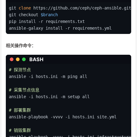
git 
clone
 https://github.com/ceph/ceph-ansible.git
git checkout 
$branch
pip install -r requirements.txt
ansible-galaxy install -r requirements.yml
相关操作命令：
BASH
# 探测节点
ansible -i hosts.ini -m ping all
# 采集节点信息
ansible -i hosts.ini -m setup all
# 部署集群
ansible-playbook -vvvv -i hosts.ini site.yml
# 销毁集群