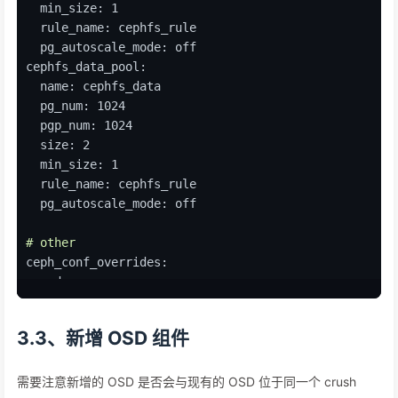
ceph03
  min_size: 1
ceph04
  rule_name: cephfs_rule
ceph05
  pg_autoscale_mode: off
ceph06
cephfs_data_pool:
  name: cephfs_data
  pg_num: 1024
  pgp_num: 1024
  size: 2
  min_size: 1
  rule_name: cephfs_rule
  pg_autoscale_mode: off
# other
ceph_conf_overrides:
  osd:
    osd memory target: 11779558604
  mds:
3.3、新增 OSD 组件
    mds cache trim interval: 10
    mds cache trim threshold: 262144
    mds cache memory 
limit
: 34359738368
需要注意新增的 OSD 是否会与现有的 OSD 位于同一个 crush