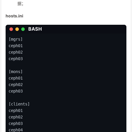
ansible-playbook -vvvv -i hosts.ini site.yml --
limit
据；
hosts.ini
# 查看集群状态
ceph -s
BASH
ceph osd tree
ceph osd crush class 
ls
[mgrs]
ceph osd crush rule 
ls
ceph01
ceph osd crush tree
ceph02
ceph03
[mons]
ceph01
ceph02
ceph03
[clients]
ceph01
ceph02
ceph03
ceph04