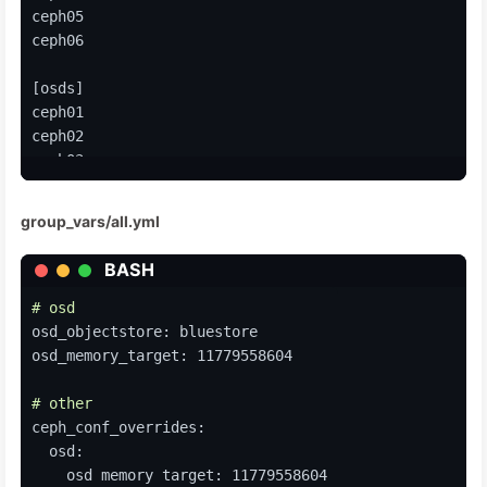
ceph05
ceph06
[osds]
ceph01
ceph02
ceph03
ceph04
ceph05
group_vars/all.yml
ceph06
BASH
[grafana-server]
ceph01
# osd
ceph02
osd_objectstore: bluestore
ceph03
osd_memory_target: 11779558604
ceph04
ceph05
# other
ceph06
ceph_conf_overrides:
  osd:
    osd memory target: 11779558604