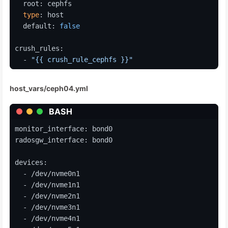
  root: cephfs
type
: host
  default: 
false
crush_rules:
  - 
"{{ crush_rule_cephfs }}"
host_vars/ceph04.yml
BASH
monitor_interface: bond0
radosgw_interface: bond0
devices:
  - /dev/nvme0n1
  - /dev/nvme1n1
  - /dev/nvme2n1
  - /dev/nvme3n1
  - /dev/nvme4n1