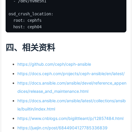
  - /dev/nvme5n1
osd_crush_location:
  root: cephfs
  host: ceph04
四、相关资料
https://github.com/ceph/ceph-ansible
https://docs.ceph.com/projects/ceph-ansible/en/latest/
https://docs.ansible.com/ansible/devel/reference_appen
dices/release_and_maintenance.html
https://docs.ansible.com/ansible/latest/collections/ansib
le/builtin/index.html
https://www.cnblogs.com/biglittleant/p/12857484.html
https://juejin.cn/post/6844904127785336839